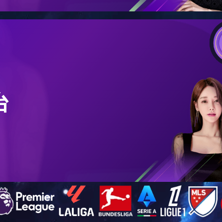
新闻动态
> 松林新闻
 携手并进谱新篇----压球官网·（中国）官方网站赴白