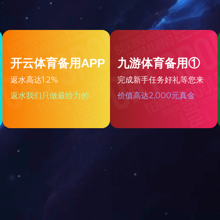
共护生态家园——压球官网·（中国）官方网站与毗邻单位召
国）官方网站开展迁徙水鸟同步调查工作
国）官方网站党委召开2024年党建暨党风廉政建设工作会