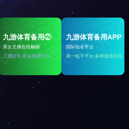
开2024年森林防火联防工作会议
敲警钟 促担当——压球官网·（中国）官方网站召开2024年领导干部警示教育暨“一把手”和领导班子勤政廉政集体谈话会议
林长白山森工集团森林资源经营部就压球官网·（中国）官方网站2023年森林可持续经营试点作业情况及割灌除草项目进行查验并指导相关工作
议
敲警钟 促担当——压球官网·（中国）官方网站召开2024年领导干部警示教育暨“一把手”和领导班子勤政廉政集体谈话会议